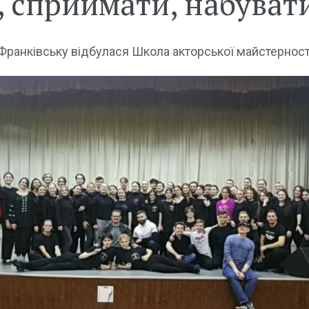
, сприймати, набувати
-Франківську відбулася Школа акторської майстернос