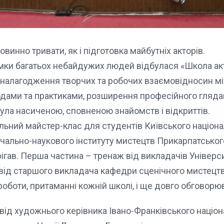
инно тривати, як і підготовка майбутніх акторів.
имки багатьох небайдужих людей відбулася «Школа акт
налагодження творчих та робочих взаємовідносин мі
дами та практиками, розширення професійного гляда
ула насиченою, сповненою знайомств і відкриттів.
ьний майстер-клас для студентів Київського національ
вчально-наукового інституту мистецтв Прикарпатського
рігав. Перша частина – тренаж від викладачів Універс
 від старшого викладача кафедри сценічного мистецтв
роботи, притаманні кожній школі, і ще довго обговорюв
від художнього керівника Івано-Франківського націон