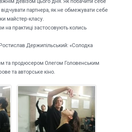
авжнім девізом цього дня. Як побачити себе
 і відчувати партнера, як не обмежувати себе
ики майстер-класу.
ри на практиці застосовують колись
 Ростислав Держипільський: «Солодка
ичем та продюсером Олегом Головенським
рове та авторське кіно.