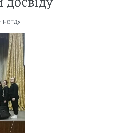
 досвіду
ті НСТДУ