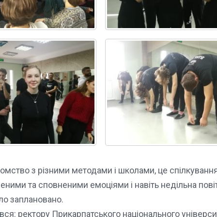
мство з різними методами і школами, це спілкування 
еними та сповненими емоціями і навіть недільна повіт
ло заплановано.
вся: ректору Прикарпатського національного університ