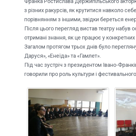
Франка Ростислава Держипільського акторки 
з різних ракурсів, як крутитися навколо себ
порівнянням з іншими, звідки береться енер
Після цього перегляд вистав театру набув о
отримані знання, як це працює у конкретних 
Загалом протягом трьох днів було перегля
Даруся», «Енеїда» та «Гамлет».
Під час зустріч з президентом Івано-Фран
говорили про роль культури і фестивального 