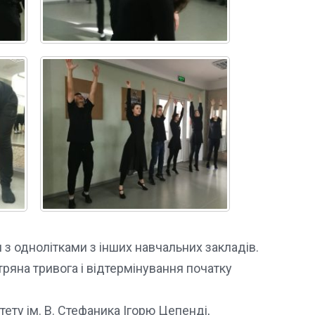
з однолітками з інших навчальних закладів.
ряна тривога і відтермінування початку
ету ім. В. Стефаника Ігорю Цепенді,