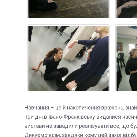
Навчання – це й накопичення вражень, знайо
Три дні в Івано-Франківську видалися насич
вистави не завадили реалізувати все, що бу
Дякуємо всім, завдяки кому цей захід відбу