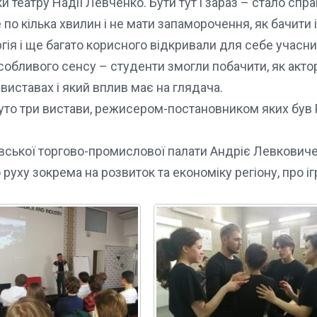
театру Надії Левченко. Бути тут і зараз – стало спр
е по кілька хвилин і не мати запаморочення, як бачити
гія і ще багато корисного відкривали для себе учасн
собливого сенсу – студенти змогли побачити, як акто
виставах і який вплив має на глядача.
нуто три вистави, режисером-постановником яких був
ківської торгово-промислової палати Андріє Левков
руху зокрема на розвиток та економіку регіону, про іг