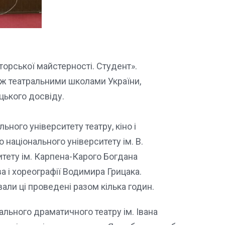
орської майстерності. Студент».
ж театральними школами України,
цького досвіду.
ного університету театру, кіно і
 національного університету ім. В.
итету ім. Карпена-Карого Богдана
а і хореографії Водимира Грицака.
али ці проведені разом кілька годин.
ального драматичного театру ім. Івана