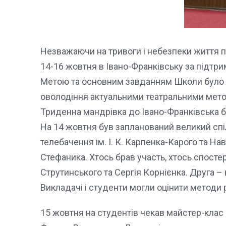
Незважаючи на тривоги і небезпеки життя пов
14-16 жовтня в Івано-Франківську за підтр
Метою та основним завданням Школи було 
оволодіння актуальними театральними мето
Триденна мандрівка до Івано-Франківська б
На 14 жовтня був запланований великий спіл
телебачення ім. І. К. Карпенка-Карого та На
Стефаника. Хтось брав участь, хтось спосте
Струтинського та Сергія Корнієнка. Друга –
Викладачі і студенти могли оцінити методи 
15 жовтня на студентів чекав майстер-клас 