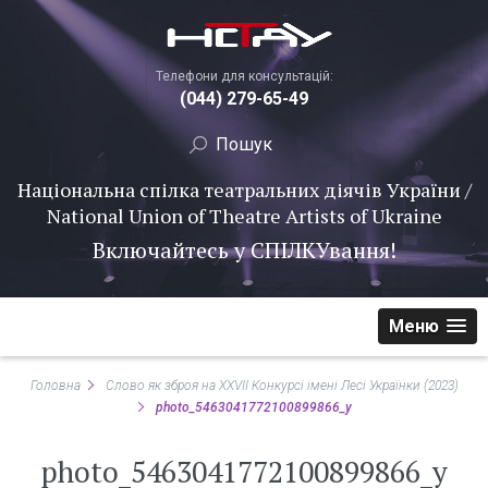
Телефони для консультацій:
(044) 279-65-49
Національна спілка театральних діячів України /
National Union of Theatre Artists of Ukraine
Включайтесь у
СПІЛКУ
вання!
Меню
Головна
Слово як зброя на ХХVІІ Конкурсі імені Лесі Українки (2023)
photo_5463041772100899866_y
photo_5463041772100899866_y