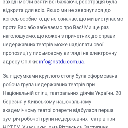
заході могли взяти всі бажаючі, реєстрація була
відкрита для всіх. Якщо ми не звернулися до
когось особисто, це не означає, що ми виступаємо
проти Вас або забуваємо про Вас! Ми ще раз
наголошуємо, що кожен з причетних до справи
недержавних театрів може надіслати свої
пропозиції у письмовому вигляді на електронну
адресу Спілки:
info@nstdu.com.ua
.
За підсумками круглого столу була сформована
робоча група недержавних театрів при
Національній спілці театральних діячів України. 20
березня у Київському національному
академічному театрі оперети відбулася перша
зустріч робочої групи недержавних театрів при
НСТДУ. Учасники: Ірма Вітовська, Заступник