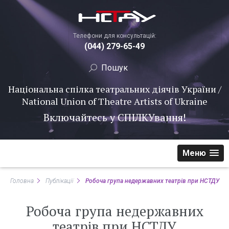
Телефони для консультацій:
(044) 279-65-49
Національна спілка театральних діячів України /
National Union of Theatre Artists of Ukraine
Включайтесь у
СПІЛКУ
вання!
Меню
Головна
Публікації
Робоча група недержавних театрів при НСТДУ
Робоча група недержавних
театрів при НСТДУ