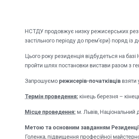
НСТДУ продовжує низку режисерських резид
застільного періоду до прем’єри) поряд із
Цього року резиденція відбудеться на базі 
пройти шлях постановки вистави разом з 
Запрошуємо
режисерів-початківців
взяти 
Термін проведення:
кінець березня – кінець
Місце проведення:
м. Львів, Національний д
Метою та основним завданням
Резиденці
Голенка, підвищення професійної майстерно