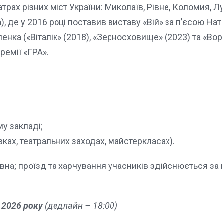
ах різних міст України: Миколаїв, Рівне, Коломия, Лу
, де у 2016 році поставив виставу «Вій» за п’єсою На
енка («Віталік» (2018), «Зерносховище» (2023) та «Вор
емії «ГРА».
у закладі;
вках, театральних заходах, майстеркласах).
вна; проїзд та харчування учасників здійснюється за
 2026 року
(дедлайн – 18:00)