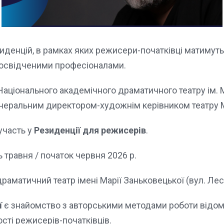
енцій, в рамках яких режисери-початківці матимуть 
 досвідченими професіоналами.
Національного академічного драматичного театру ім. 
генеральним директором-художнім керівником театру
участь у
Резиденції для режисерів
.
 травня / початок червня 2026 р.
раматичний театр імені Марії Заньковецької (вул. Лесі
ї
є знайомство з авторськими методами роботи відом
сті режисерів-початківців.