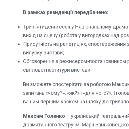
В рамках резиденції передбачено:
Три п’ятиденні сесії у Національному драмат
вихід на сцену (робота у вигородках над ро
Присутність на репетиціях, спостереження 
випуску вистави;
Обговорення з режисером-постановником реп
світлової партитури вистави.
Ви зможете спостерігати за роботою Максим
запитань «чому?», «як?» і «для чого?». І голо
вашим першим кроком на шляху до тривалої 
Максим Голенко
– український театральни
драматичного театру ім. Марії Заньковецької