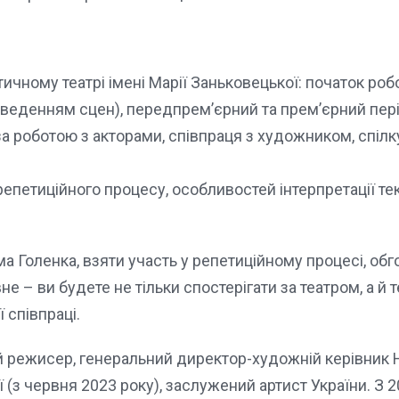
ичному театрі імені Марії Заньковецької: початок роб
зведенням сцен), передпрем’єрний та прем’єрний пері
за роботою з акторами, співпраця з художником, спілк
етиційного процесу, особливостей інтерпретації тек
а Голенка, взяти участь у репетиційному процесі, об
вне – ви будете не тільки спостерігати за театром, а й 
співпраці.
й режисер, генеральний директор-художній керівник 
 (з червня 2023 року), заслужений артист України. З 