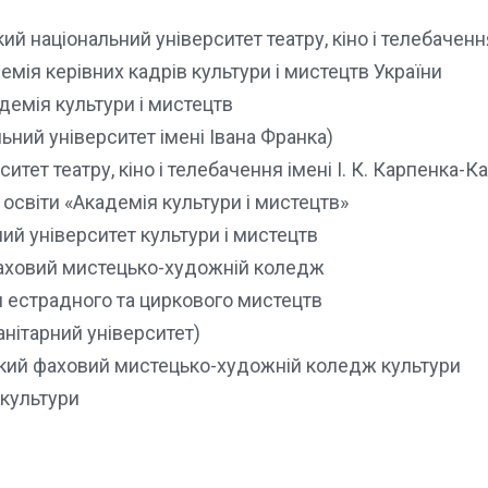
ий національний університет театру, кіно і телебачення
мія керівних кадрів культури і мистецтв України
емія культури і мистецтв
ьний університет імені Івана Франка)
тет театру, кіно і телебачення імені І. К. Карпенка-К
світи «Академія культури і мистецтв»
ий університет культури і мистецтв
аховий мистецько-художній коледж
 естрадного та циркового мистецтв
нітарний університет)
кий фаховий мистецько-художній коледж культури
культури