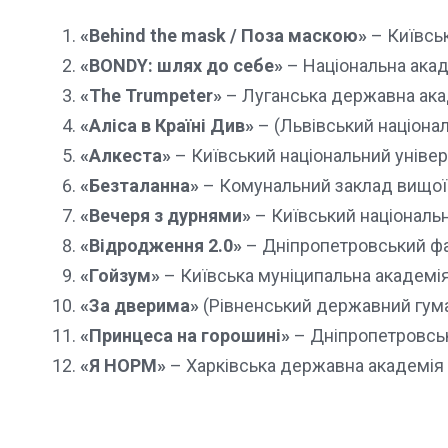
«Behind the mask / Поза маскою»
– Київськ
«BONDY: шлях до себе»
– Національна акаде
«The Trumpeter»
– Луганська державна акад
«Аліса в Країні Див»
– (Львівський націонал
«Алкеста»
– Київський національний універси
«Безталанна»
– Комунальний заклад вищої о
«Вечеря з дурнями»
– Київський національн
«Відродження 2.0»
– Дніпропетровський ф
«Гойзум»
– Київська муніципальна академія
«За дверима»
(Рівненський державний гума
«Принцеса на горошині»
– Дніпропетровсь
«Я НОРМ»
– Харківська державна академія 