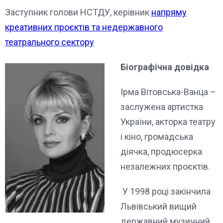
Заступник голови НСТДУ, керівник
напряму
креативних проєктів та недержавного
театрального сектору
Біографічна довідка
Ірма Вітовська-Ванца –
заслужена артистка
України, акторка театру
і кіно, громадська
діячка, продюсерка
незалежних проєктів.
У 1998 році закінчила
Львівський вищий
державний музичний