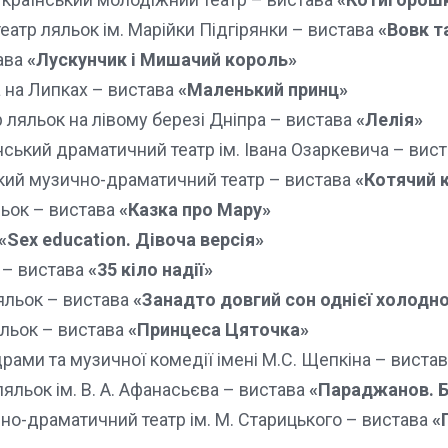
еатр ляльок ім. Марійки Підгірянки – вистава
«Вовк т
ава
«Лускунчик і Мишачий король»
 на Липках – вистава
«Маленький принц»
 ляльок на лівому березі Дніпра – вистава
«Лелія»
ський драматичний театр ім. Івана Озаркевича – вис
кий музично-драматичний театр – вистава
«Котячий 
льок – вистава
«Казка про Мару»
«Sex education. Дівоча версія»
 – вистава
«35 кіло надії»
яльок – вистава
«Занадто довгий сон однієї холодно
яльок – вистава
«Принцеса Цяточка»
рами та музичної комедії імені М.С. Щепкіна – виста
яльок ім. В. А. Афанасьєва – вистава
«Параджанов. Б
о-драматичний театр ім. М. Старицького – вистава
«