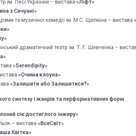
р ім. Лесі Українки – вистава
«Ліфт»
на з Сичуані»
рами та музичної комедії ім. М.С. Щепкіна – вистава
нки»
ху»
нський драматичний театр ім. Т. Г. Шевченка – виста
а»
става
«Serendipity»
вистава
«Очима клоуна»
тава
«Залишити або Залишитися?»
кого синтезу і жанрів та перформативних форм
лоний сік достиглого інжиру»
льок – вистава
«ВсеСвіт»
аша Квітка»