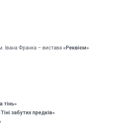
. Івана Франка – вистава
«Реквієм»
а тінь»
«Тіні забутих предків»
»