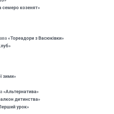
а семеро козенят»
тава
«Тореадори з Васюківки»
клуб»
ї зими»
ва
«Альтернатива»
алкон дитинства»
Перший урок»