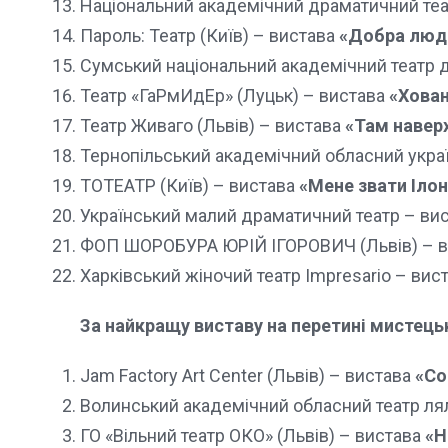
Національний академічний драматичний теат
Пароль: Театр (Київ) – вистава
«Добра люди
Сумський національний академічний театр д
Театр «ГаРмИдЕр» (Луцьк) – вистава
«Хова
Театр Живаго (Львів) – вистава
«Там навер
Тернопільський академічний обласний украї
ТОТЕАТР (Київ) – вистава
«Мене звати Ілон
Український малий драматичний театр – ви
ФОП ШОРОБУРА ЮРІЙ ІГОРОВИЧ (Львів) – 
Харківський жіночий театр Impresario – вис
За найкращу виставу на перетині мистець
Jam Factory Art Center (Львів) – вистава
«Со
Волинський академічний обласний театр ля
ГО «Вільний театр ОКО» (Львів) – вистава
«Н