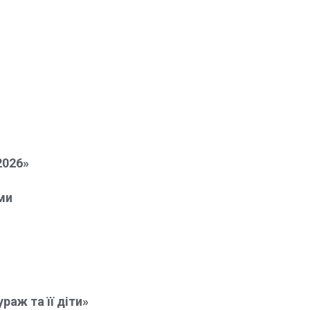
2026»
ми
раж та її діти»