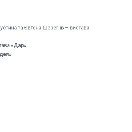
устина та Євгена Шерегіїв – вистава
става
«Дар»
дея»