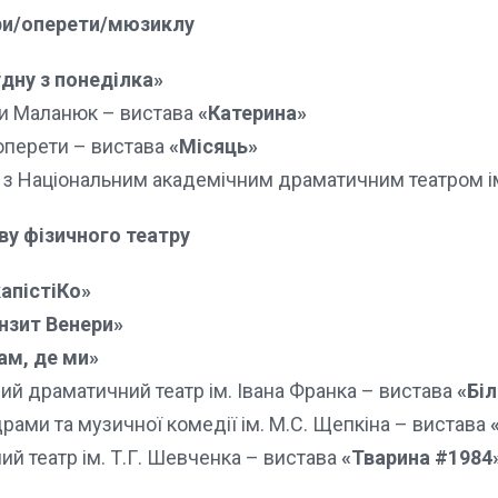
ери/оперети/мюзиклу
дну з понеділка»
Іри Маланюк – вистава
«Катерина»
оперети – вистава
«Місяць»
 з Національним академічним драматичним театром ім
ву фізичного театру
апістіКо»
нзит Венери»
ам, де ми»
ий драматичний театр ім. Івана Франка – вистава
«Біл
рами та музичної комедії ім. М.С. Щепкіна – вистава
й театр ім. Т.Г. Шевченка – вистава
«Тварина #1984