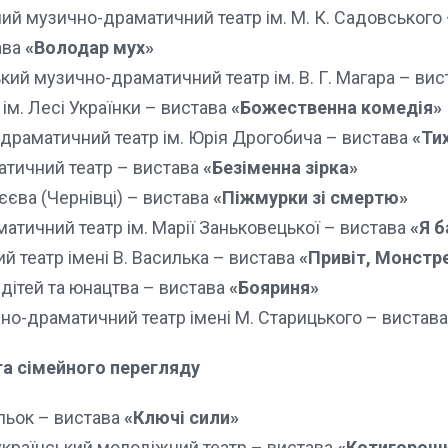
ий музично-драматичний театр ім. М. К. Садовського
ава
«Володар мух»
кий музично-драматичний театр ім. В. Г. Магара – ви
ім. Лесі Українки – вистава
«Божественна комедія»
драматичний театр ім. Юрія Дрогобича – вистава
«Тих
тичний театр – вистава
«Безіменна зірка»
єєва (Чернівці) – вистава
«Піжмурки зі смертю»
атичний театр ім. Марії Заньковецької – вистава
«Я б
 театр імені В. Василька – вистава
«Привіт, Монстре
дітей та юнацтва – вистава
«Бояриня»
о-драматичний театр імені М. Старицького – вистав
 та сімейного перегляду
льок – вистава
«Ключі сили»
країнський молодіжний театр – вистава
«Котигорош