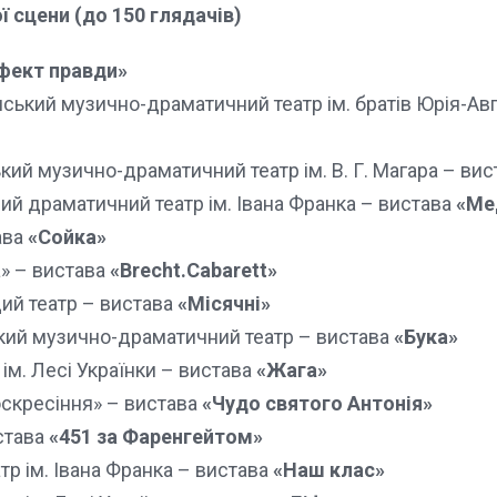
 сцени (до 150 глядачів)
фект правди»
ський музично-драматичний театр ім. братів Юрія-Авг
кий музично-драматичний театр ім. В. Г. Магара – ви
ий драматичний театр ім. Івана Франка – вистава
«Ме
ава
«Сойка»
а» – вистава
«Brecht.Cabarett»
ий театр – вистава
«Місячні»
кий музично-драматичний театр – вистава
«Бука»
ім. Лесі Українки – вистава
«Жага»
оскресіння» – вистава
«Чудо святого Антонія»
става
«451 за Фаренгейтом»
р ім. Івана Франка – вистава
«Наш клас»