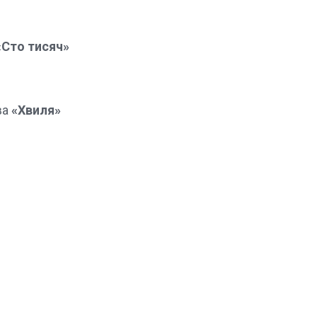
«Сто тисяч»
ва
«Хвиля»