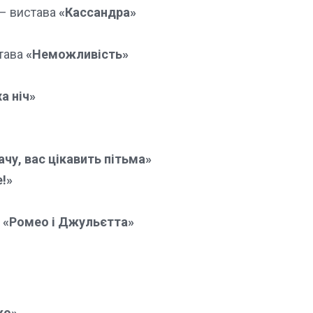
 – вистава
«Кассандра»
става
«Неможливість»
а ніч»
ачу, вас цікавить пітьма»
!»
а
«Ромео і Джульєтта»
ко»